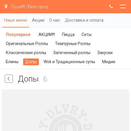
СушиЯ | Белгород
Наше меню
Акции
О нас
Доставка и оплата
Популярное
АКЦИИ!!!
Пицца
Сеты
Оригинальные Роллы
Темпурные Роллы
Классические роллы
Запеченный роллы
Закуски
Блины
Допы
Wok и Традиционные супы
Мидии
Допы
6