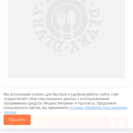
Мы используем cookies для быстрой и удобной работы сайта. Сайт
Зеленая 1
осуществляет сбор персональных данных с использованием
программных средств «Яндекс.Метрика» и top.mail.ru. Продолжая
Минимальная сумма заказа от 1000 руб. доставка 49 руб
пользоваться сайтом, вы принимаете
условия обработки персональных
Время доставки 50-80мин
данных
Принять
корзина
Розовая 1
Минимальная сумма заказа от 1500 руб. доставка 79руб